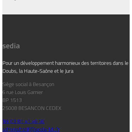
sedia
Pour un développement harmonieux des territoires dans le
Doubs, la Haute-Saône et le Jura
Siège social à Besançon
6 rue Louis Garnier
BP 1513
25008 BESANCON CEDEX
Tél. 03 81 41 46 50
administratif@sedia-bfc.fr